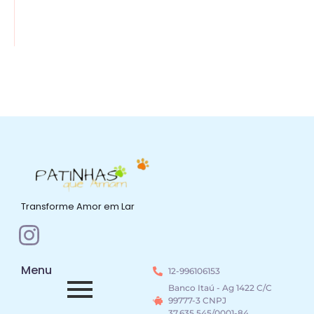
Transforme Amor em Lar
Menu
12-996106153
Banco Itaú - Ag 1422 C/C
99777-3 CNPJ
37.635.545/0001-84