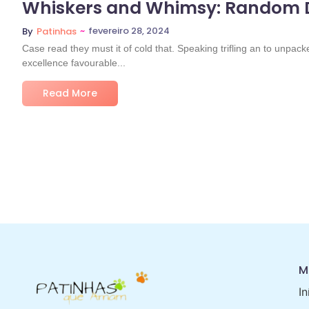
Whiskers and Whimsy: Random Del
~
fevereiro 28, 2024
By
Patinhas
Case read they must it of cold that. Speaking trifling an to unpac
excellence favourable...
Read More
M
In