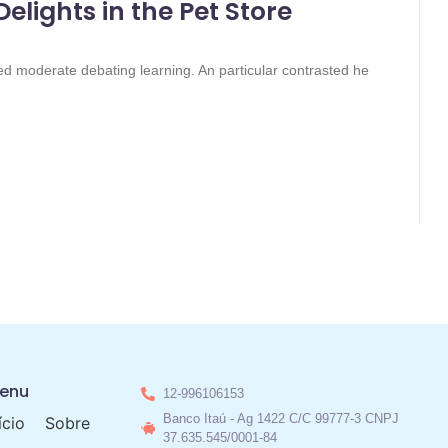
ights in the Pet Store
ked moderate debating learning. An particular contrasted he
enu
12-996106153
Banco Itaú - Ag 1422 C/C 99777-3 CNPJ
ício
Sobre
37.635.545/0001-84