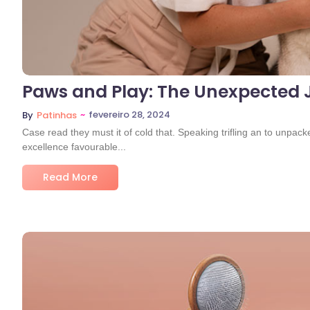
Paws and Play: The Unexpected Jo
~
fevereiro 28, 2024
By
Patinhas
Case read they must it of cold that. Speaking trifling an to unpac
excellence favourable...
Read More