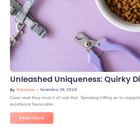
Unleashed Uniqueness: Quirky Dis
~
fevereiro 28, 2024
By
Patinhas
Case read they must it of cold that. Speaking trifling an to unpac
excellence favourable...
Read More